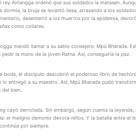
 rey Airlangga ordenó que sus soldados la matasen. Aunq
s dormía, la bruja se levantó ilesa, arrasando a los soldado
ementerio, desenterró a los muertos por la epidemia, devor
añas como collares.
angga mandó llamar a su sabio consejero: Mpú Bharada. Es
 pedir la mano de la joven Ratna. Así, conseguiría la paz.
 boda, el discípulo descubrió el poderoso libro de hechiz
se lo entregó a su maestro. Así, Mpú Bharada pudo transfor
 del bien.
ang cayó derrotada. Sin embargo, según cuenta la leyenda, s
a: el maligno demonio devora-niños. Y la batalla entre el bi
continúa por siempre.