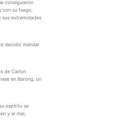
ue consiguieron
s con su fuego.
ó sus extremidades
te decidió mandar
os de Carlon
mase en Barong, un
u espíritu se
en y el mal,