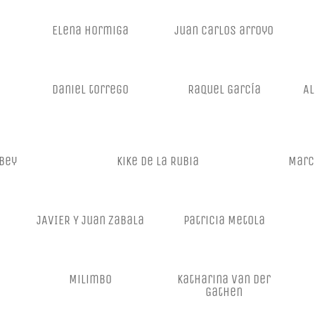
Elena Hormiga
juan carlos arroyo
daniel torrego
Raquel García
Al
Bey
Kike De La Rubia
Marc
JAVIER Y Juan Zabala
Patricia Metola
Milimbo
katharina Van der
Gathen