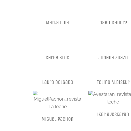
Marta Pina
nabil khoury
Serge Bloc
Jimena Zuazo
Laura Delgado
Telmo Albistur
iker ayestarán
Miguel Pachon