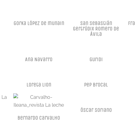
gorka lópez de munain
San Sebastián
Fra
Gertrúdix Romero de
Ávila
Ana Navarro
Guridi
Loreta Lion
Pep brocal
Óscar Soriano
Bernardo Carvalho