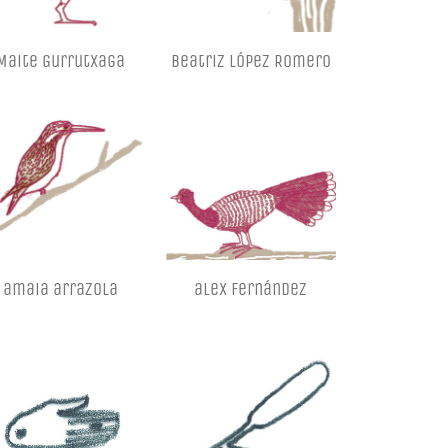
Maite Gurrutxaga
Beatriz López Romero
amaia arrazola
alex Fernández