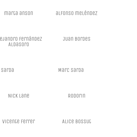
marta anson
alfonso meléndez
ejandro Fernández
Juan Bordes
Aldasoro
 Sarda
Marc Sarda
Nick Lane
Rodorin
Vicente Ferrer
Alice Bossut