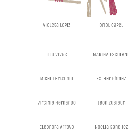
violeta lopiz
oriol capel
Tito Vivas
MARINA ESCOLAN
Mikel Lertxundi
Esther Gómez
Virginia Hernando
Ibon Zubiaur
Eleonora Arroyo
Noelia Sánchez