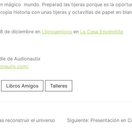
n mágico mundo. Preparad las tijeras porque es la oportu
ropia historia con unas tijeras y octavillas de papel en bla
28 de diciembre en
L
ibrosamigos
en
La Casa Encendida
le de Audionautix
ionautix.com/
Libros Amigos
Talleres
ación
as reconstruir el universo
Siguiente:
Presentación en C