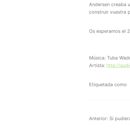
Andersen creaba u
construir vuestra p
Os esperamos el 
Música: Tuba Wadd
Artista:
http://aud
Etiquetada como
Naveg
Anterior:
Si pudier