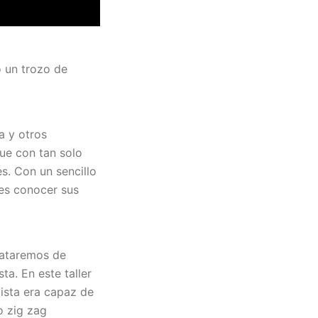
o un trozo de
a y otros
que con tan solo
s. Con un sencillo
res conocer sus
rataremos de
ta. En este taller
ista era capaz de
o zig zag