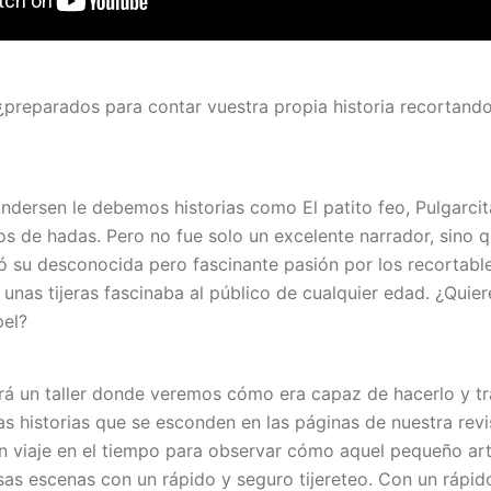
ás, ¿preparados para contar vuestra propia historia recortand
ndersen le debemos historias como El patito feo, Pulgarcit
os de hadas. Pero no fue solo un excelente narrador, sino 
 su desconocida pero fascinante pasión por los recortable
 unas tijeras fascinaba al público de cualquier edad. ¿Quie
pel?
á un taller donde veremos cómo era capaz de hacerlo y t
as historias que se esconden en las páginas de nuestra revis
un viaje en el tiempo para observar cómo aquel pequeño art
sas escenas con un rápido y seguro tijereteo. Con un rápid