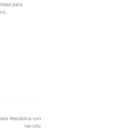
nidad para
nco.
esta República con
He-cho