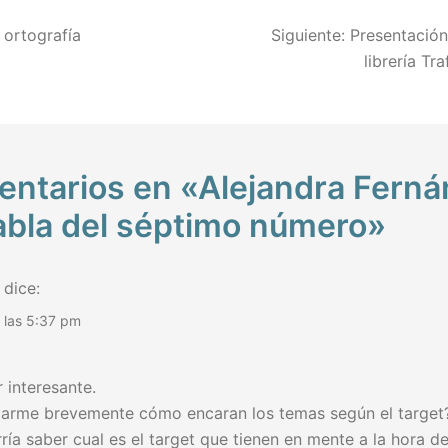
ación
 ortografía
Siguiente:
Presentación 
librería Tr
das
entarios en «
Alejandra Fern
abla del séptimo número
»
dice:
a las 5:37 pm
 interesante.
arme brevemente cómo encaran los temas según el target? 
ría saber cual es el target que tienen en mente a la hora de