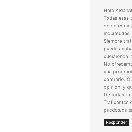
Hola Aldana!
Todas esas 
de determin
inquietudes.
Siempre trat
puede acabar
cuestionen l
No ofrecemo
una programa
contrario. Q
opinión, y q
De todas for
Traficantes 
puedes/quier
Responder