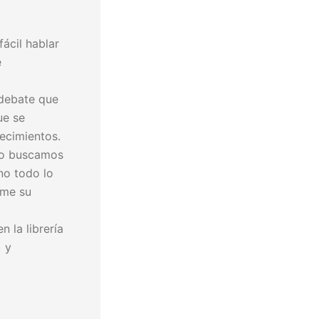
ácil hablar
e
 debate que
ue se
tecimientos.
No buscamos
no todo lo
rme su
 la librería
) y