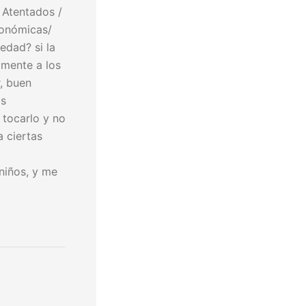
 Atentados /
económicas/
edad? si la
lmente a los
r, buen
os
tocarlo y no
a ciertas
niños, y me