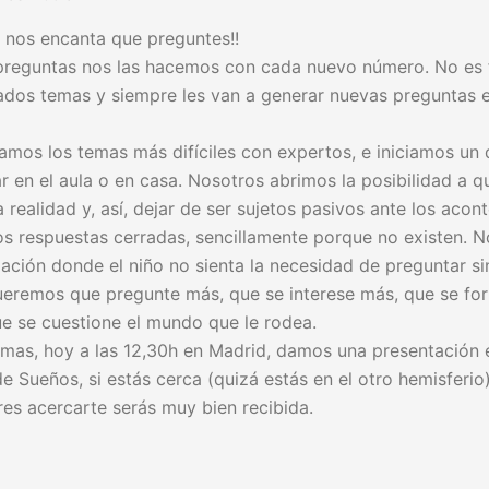
 nos encanta que preguntes!!
preguntas nos las hacemos con cada nuevo número. No es f
ados temas y siempre les van a generar nuevas preguntas 
amos los temas más difíciles con expertos, e iniciamos un
 en el aula o en casa. Nosotros abrimos la posibilidad a q
a realidad y, así, dejar de ser sujetos pasivos ante los acon
s respuestas cerradas, sencillamente porque no existen. 
ción donde el niño no sienta la necesidad de preguntar si
ueremos que pregunte más, que se interese más, que se fo
ue se cuestione el mundo que le rodea.
mas, hoy a las 12,30h en Madrid, damos una presentación en
de Sueños, si estás cerca (quizá estás en el otro hemisferio
es acercarte serás muy bien recibida.