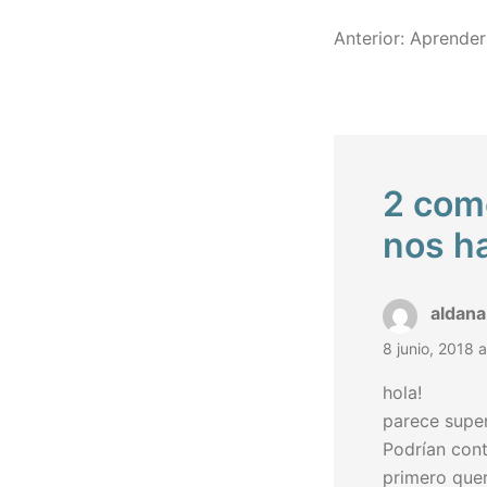
Naveg
Anterior:
Aprender
de
entra
2 com
nos h
aldana
8 junio, 2018 
hola!
parece super
Podrían cont
primero quer