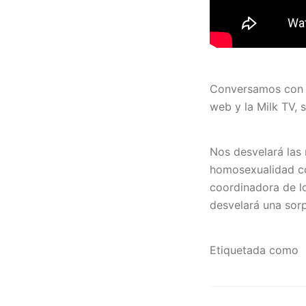
Conversamos con A
web y la Milk TV,
Nos desvelará las
homosexualidad co
coordinadora de lo
desvelará una sor
Etiquetada como