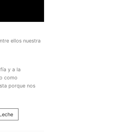
tre ellos nuestra
ía y a la
jo como
vista porque nos
 Leche