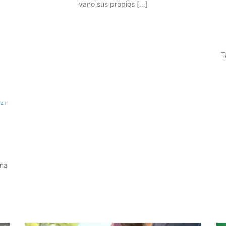
vano sus propios […]
T
en
una