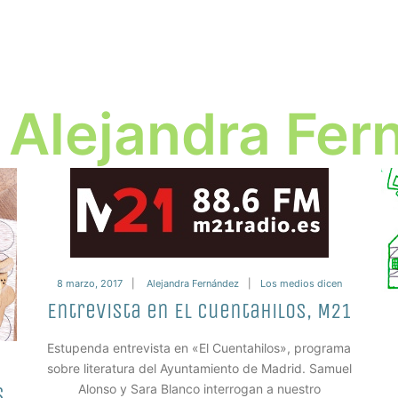
:
Alejandra Fer
8 marzo, 2017
Alejandra Fernández
Los medios dicen
Entrevista en El cuentahilos, M21
Estupenda entrevista en «El Cuentahilos», programa
sobre literatura del Ayuntamiento de Madrid. Samuel
Alonso y Sara Blanco interrogan a nuestro
s