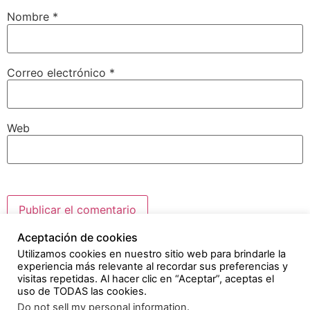
Nombre
*
Correo electrónico
*
Web
Aceptación de cookies
Este sitio usa Akismet para reducir el spam.
Aprende
Utilizamos cookies en nuestro sitio web para brindarle la
cómo se procesan los datos de tus comentarios.
experiencia más relevante al recordar sus preferencias y
visitas repetidas. Al hacer clic en “Aceptar”, aceptas el
uso de TODAS las cookies.
© Alejandra Fernández Mingorance 2022
Do not sell my personal information
.