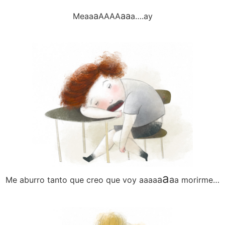
a
aa
Meaa
AAAA
a….ay
a
a
a
Me aburro tanto que creo que voy aaaa
a morirme…